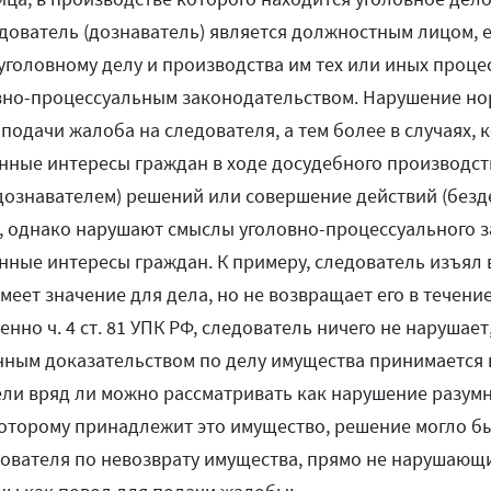
дователь (дознаватель) является должностным лицом, е
уголовному делу и производства им тех или иных проце
но-процессуальным законодательством. Нарушение нор
подачи жалоба на следователя, а тем более в случаях, 
онные интересы граждан в ходе досудебного производст
дознавателем) решений или совершение действий (безде
у, однако нарушают смыслы уголовно-процессуального з
онные интересы граждан. К примеру, следователь изъял
меет значение для дела, но не возвращает его в течени
енно ч. 4 ст. 81 УПК РФ, следователь ничего не нарушает
ным доказательством по делу имущества принимается в
ели вряд ли можно рассматривать как нарушение разумн
 которому принадлежит это имущество, решение могло б
дователя по невозврату имущества, прямо не нарушающи