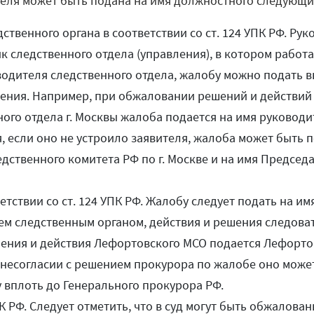
еля может быть подана на имя должностного следующих
ственного органа в соответствии со ст. 124 УПК РФ. Ру
к следственного отдела (управления), в котором работ
водителя следственного отдела, жалобу можно подать
ения. Например, при обжаловании решений и действий
ого отдела г. Москвы жалоба подается на имя руковод
, если оно не устроило заявителя, жалоба может быть 
дственного комитета РФ по г. Москве и на имя Председ
етствии со ст. 124 УПК РФ. Жалобу следует подать на и
тем следственным органом, действия и решения следова
шения и действия Лефортовского МСО подается Лефорт
и несогласии с решением прокурора по жалобе оно мож
вплоть до Генерального прокурора РФ.
УПК РФ. Следует отметить, что в суд могут быть обжалов