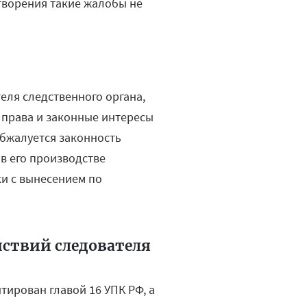
творения такие жалобы не
еля следственного органа,
, права и законные интересы
обжалуется законность
 в его производстве
и с вынесением по
ствий следователя
ирован главой 16 УПК РФ, а