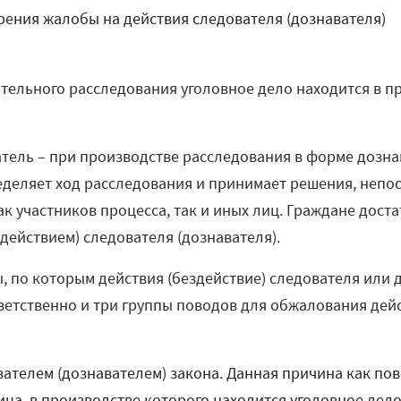
рения жалобы на действия следователя (дознавателя)
ельного расследования уголовное дело находится в п
тель – при производстве расследования в форме дознан
еделяет ход расследования и принимает решения, непо
к участников процесса, так и иных лиц. Граждане доста
действием) следователя (дознавателя).
 по которым действия (бездействие) следователя или
тветственно и три группы поводов для обжалования дей
ателем (дознавателем) закона. Данная причина как по
ица, в производстве которого находится уголовное дело