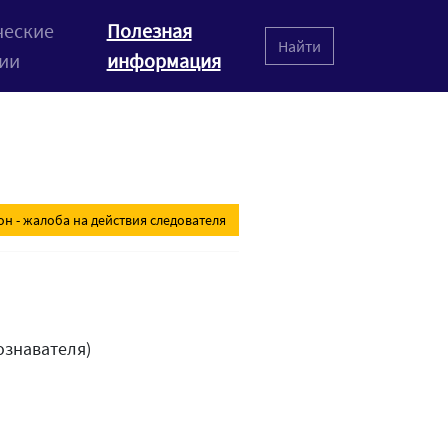
еские
Полезная
Найти
ии
информация
н - жалоба на действия следователя
ознавателя)