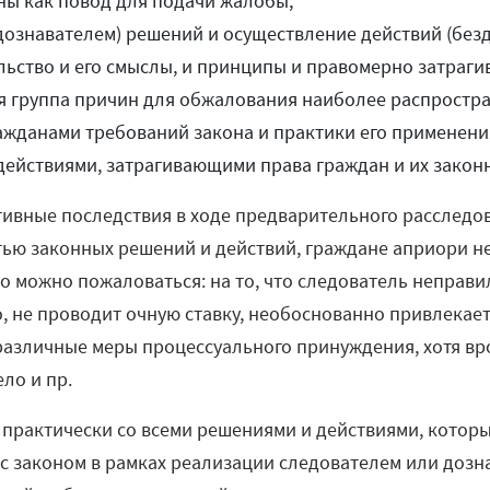
ны как повод для подачи жалобы;
дознавателем) решений и осуществление действий (без
ьство и его смыслы, и принципы и правомерно затраг
я группа причин для обжалования наиболее распростран
жданами требований закона и практики его применения,
ействиями, затрагивающими права граждан и их закон
ивные последствия в ходе предварительного расследов
ью законных решений и действий, граждане априори не
то можно пожаловаться: на то, что следователь неправи
о, не проводит очную ставку, необоснованно привлекает
различные меры процессуального принуждения, хотя в
ело и пр.
ы практически со всеми решениями и действиями, котор
 с законом в рамках реализации следователем или дозн