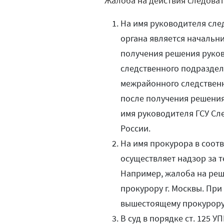
Жалоба на действия следоват
На имя руководителя след
органа является начальни
получения решения руко
следственного подраздел
межрайонного следственн
после получения решения
имя руководителя ГСУ Сле
России.
На имя прокурора в соотв
осуществляет надзор за 
Например, жалоба на ре
прокурору г. Москвы. Пр
вышестоящему прокурору 
В суд в порядке ст. 125 