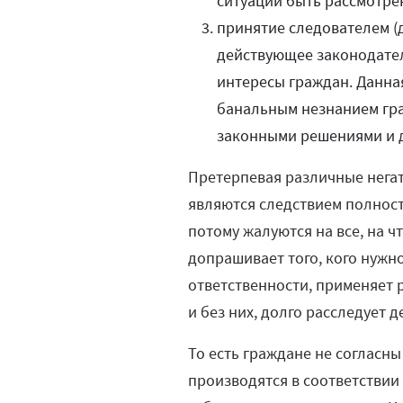
ситуации быть рассмотре
принятие следователем (
действующее законодател
интересы граждан. Данна
банальным незнанием гра
законными решениями и д
Претерпевая различные негат
являются следствием полност
потому жалуются на все, на ч
допрашивает того, кого нужн
ответственности, применяет 
и без них, долго расследует д
То есть граждане не согласн
производятся в соответствии