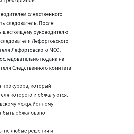
 трех органов:
ководителем следственного
ать следователь. После
 вышестоящему руководителю
 следователя Лефортовского
ителя Лефортовского МСО,
последовательно подана на
ателя Следственного комитета
мя прокурора, который
теля которого и обжалуются.
овскому межрайонному
ет быть обжаловано
аны не любые решения и