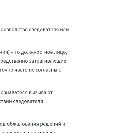
роизводстве следователя или
ия) – то должностное лицо,
средственно затрагивающие
точно часто не согласны с
 дознавателя вызывают
ствий следователя
вод обжалования решений и
, очевидна и не требует