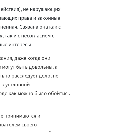
действия), не нарушающих
ивающих права и законные
енная. Связана она как с
 так и с несогласием с
ные интересы.
ания, даже когда они
 могут быть довольны, а
льно расследует дело, не
 к уголовной
роде как можно было обойтись
ые принимаются и
авателем своего