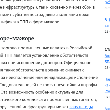
ру
 инфраструктуры), так и косвенно (через сбои в
30.
 Снизить убытки пострадавшая компания может
В 
тификата ТПП о форс-мажоре.
за
28.
форс-мажоре
 «О торгово-промышленных палатах в Российской
Ст
й ТПП является установление обстоятельств
Во
БП
ших при исполнении договоров. Официальное
23.
 таких обстоятельств временно снимает с
ь за неисполнение или ненадлежащее исполнение
Па
 Следовательно, ей не грозят неустойки и штрафы
ка
Ро
Ф). Эта возможность особенно актуальна для
07.
етического комплекса и промышленных гигантов,
азрушенной инфраструктуры может
занять годы
.
За