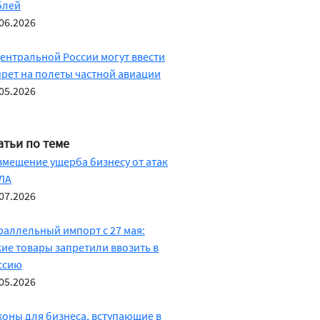
блей
06.2026
Центральной России могут ввести
прет на полеты частной авиации
05.2026
атьи по теме
змещение ущерба бизнесу от атак
ЛА
07.2026
раллельный импорт с 27 мая:
кие товары запретили ввозить в
ссию
05.2026
коны для бизнеса, вступающие в