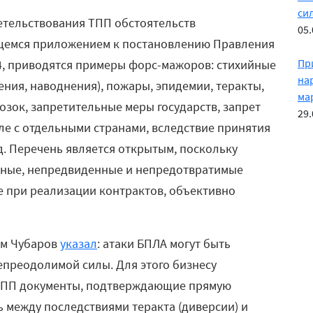
сил
етельствования ТПП обстоятельств
05.
щемся приложением к постановлению Правления
Пр
14, приводятся примеры форс-мажоров: стихийные
на
ения, наводнения), пожары, эпидемии, теракты,
ма
озок, запретительные меры государств, запрет
29.
сле с отдельными странами, вследствие принятия
д. Перечень является открытым, поскольку
йные, непредвиденные и непредотвратимые
е при реализации контрактов, объективно
им Чубаров
указал
: атаки БПЛА могут быть
епреодолимой силы. Для этого бизнесу
 ТПП документы, подтверждающие прямую
 между последствиями теракта (диверсии) и