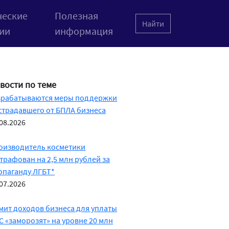
еские
Полезная
Найти
ии
информация
вости по теме
зрабатываются меры поддержки
страдавшего от БПЛА бизнеса
08.2026
оизводитель косметики
трафован на 2,5 млн рублей за
опаганду ЛГБТ*
07.2026
мит доходов бизнеса для уплаты
С «заморозят» на уровне 20 млн