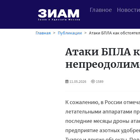
Главное
Новости
Главная
Публикации
Атаки БПЛА как обстояте
Атаки БПЛА к
непреодолимо
11.05.2026
1589
К сожалению, в России отмеч
летательными аппаратами про
последние месяцы дроны ата
предприятие азотных удобр
Туапсе и другие объекты. По