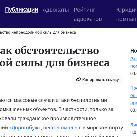
Публикации
Адвокаты
Рейтинг
Юридич
адвокатов
компан
льство непреодолимой силы для бизнеса
ак обстоятельство
Но
Ра
й силы для бизнеса
по
04.
Копировать ссылку
Пр
ош
аются массовые случаи атаки беспилотными
пр
мышленных объектов. В частности, только за
03.
ковали гражданское производственное
Ли
ений
«Дорогобуж»
,
нефтекомплекс
в морском порту
НД
добные диверсии могут влиять на работу бизнеса